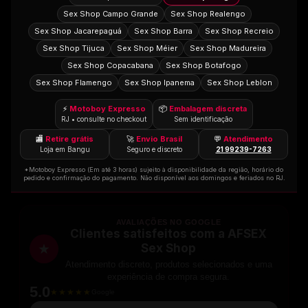
Sex Shop Campo Grande
Sex Shop Realengo
Sex Shop Jacarepaguá
Sex Shop Barra
Sex Shop Recreio
Sex Shop Tijuca
Sex Shop Méier
Sex Shop Madureira
Sex Shop Copacabana
Sex Shop Botafogo
Sex Shop Flamengo
Sex Shop Ipanema
Sex Shop Leblon
⚡
Motoboy Expresso
📦
Embalagem discreta
RJ • consulte no checkout
Sem identificação
🏬
Retire grátis
🚀
Envio Brasil
💬
Atendimento
Loja em Bangu
Seguro e discreto
21 99239-7263
*Motoboy Expresso (Em até 3 horas) sujeito à disponibilidade da região, horário do
pedido e confirmação do pagamento. Não disponível aos domingos e feriados no RJ.
AVALIAÇÕES NO GOOGLE
Clientes satisfeitos com a AFSEX
Sex Shop
★
Atendimento discreto, produtos selecionados e uma
experiência de compra segura.
5.0
★★★★★
Google