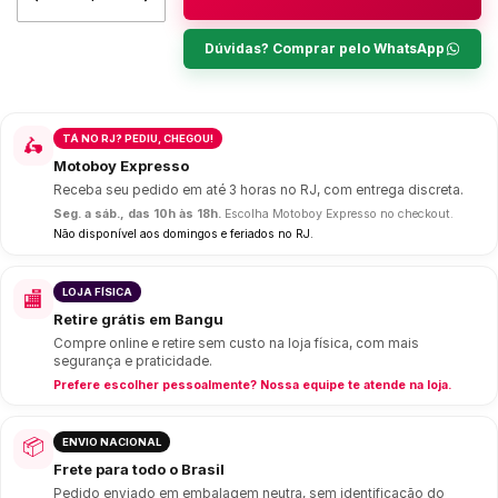
Dúvidas? Comprar pelo WhatsApp
TÁ NO RJ? PEDIU, CHEGOU!
🛵
Motoboy Expresso
Receba seu pedido em até 3 horas no RJ, com entrega discreta.
Seg. a sáb., das 10h às 18h.
Escolha Motoboy Expresso no checkout.
Não disponível aos domingos e feriados no RJ.
LOJA FÍSICA
🏬
Retire grátis em Bangu
Compre online e retire sem custo na loja física, com mais
segurança e praticidade.
Prefere escolher pessoalmente? Nossa equipe te atende na loja.
📦
ENVIO NACIONAL
Frete para todo o Brasil
Pedido enviado em embalagem neutra, sem identificação do