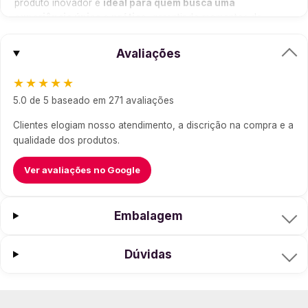
produto inovador é
ideal para quem busca uma
experiência única e prática
, garantindo momentos de
prazer a qualquer hora e em qualquer lugar.
Avaliações
Mais Detalhes
Desenhado para proporcionar uma estimulação
★★★★★
excepcional, o Masturbador Egg é feito de silicone de
5.0 de 5 baseado em 271 avaliações
altíssima qualidade, proporcionando um toque
macio e
aveludado
. Com diversas texturas para você escolher —
Clientes elogiam nosso atendimento, a discrição na compra e a
SILKY, STEPPER, TWISTER, SPIDER, CLICKER e WAVY —
qualidade dos produtos.
cada uso se transforma em uma nova e excitante
aventura!
Ver avaliações no Google
Componentes
1 Masturbador Masculino Formato Ovo
Embalagem
Sache de lubrificante especial incluído
Dúvidas
Dimensões
Medidas externas: aproximadamente 6,8 x 5,2 cm
Estimulador interno: até 12 cm de comprimento e 8 cm