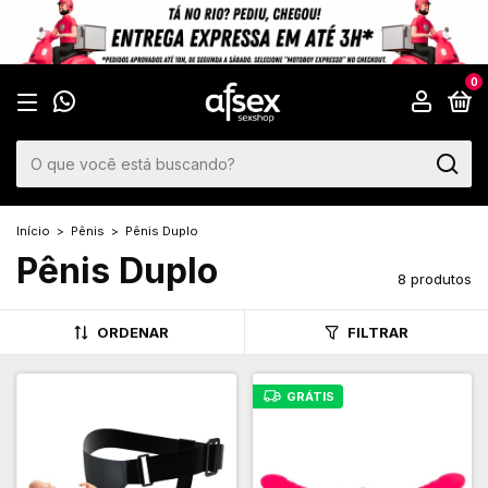
🛒 NOVO PEDIDO
Clientes estão comprando produtos agora.
0
Início
>
Pênis
>
Pênis Duplo
Pênis Duplo
8 produtos
ORDENAR
FILTRAR
GRÁTIS