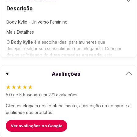
Descrição
Body Kylie - Universo Feminino
Mais Detalhes
O
Body Kylie
é a escolha ideal para mulheres que
desejam realçar sua sensualidade com elegância. Com um
design sofisticado de
duas camadas em renda
, este
body se destaca pela ausência de bojo, proporcionando
um caimento leve e confortável. O aro embutido oferece
Avaliações
sustentação extra
, valorizando o decote e garantindo
um visual deslumbrante. Seu modelo sexy conta com
★★★★★
recortes estratégicos
e detalhes em
strappy
nas
laterais, tornando-o perfeito para aquelas ocasiões
5.0 de 5 baseado em 271 avaliações
especiais onde você quer brilhar.
Clientes elogiam nosso atendimento, a discrição na compra e a
Componentes
qualidade dos produtos.
1 Body
Ver avaliações no Google
Dimensões