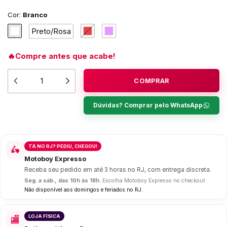
Cor:
Branco
Preto/Rosa
🔥Compre antes que acabe!
Dúvidas? Comprar pelo WhatsApp
TÁ NO RJ? PEDIU, CHEGOU!
🛵
Motoboy Expresso
Receba seu pedido em até 3 horas no RJ, com entrega discreta.
Seg. a sáb., das 10h às 18h.
Escolha Motoboy Expresso no checkout.
Não disponível aos domingos e feriados no RJ.
LOJA FÍSICA
🏬