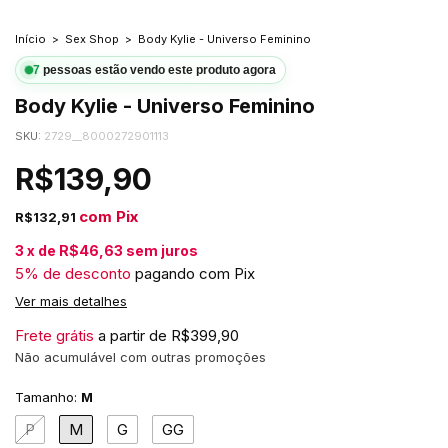
Início
>
Sex Shop
>
Body Kylie - Universo Feminino
7
pessoas estão vendo este produto agora
Body Kylie - Universo Feminino
SKU:
2729__8000272901113
R$139,90
com
Pix
R$132,91
3
x
de
R$46,63
sem juros
5% de desconto
pagando com Pix
Ver mais detalhes
Frete grátis
a partir de
R$399,90
Não acumulável com outras promoções
Tamanho:
M
P
M
G
GG