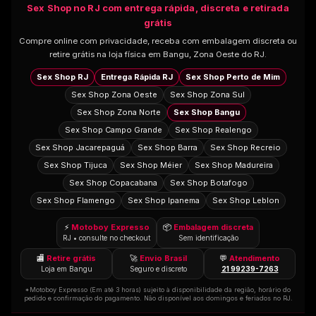
Sex Shop no RJ com entrega rápida, discreta e retirada
grátis
Compre online com privacidade, receba com embalagem discreta ou
retire grátis na loja física em Bangu, Zona Oeste do RJ.
Sex Shop RJ
Entrega Rápida RJ
Sex Shop Perto de Mim
Sex Shop Zona Oeste
Sex Shop Zona Sul
Sex Shop Zona Norte
Sex Shop Bangu
Sex Shop Campo Grande
Sex Shop Realengo
Sex Shop Jacarepaguá
Sex Shop Barra
Sex Shop Recreio
Sex Shop Tijuca
Sex Shop Méier
Sex Shop Madureira
Sex Shop Copacabana
Sex Shop Botafogo
Sex Shop Flamengo
Sex Shop Ipanema
Sex Shop Leblon
⚡
Motoboy Expresso
📦
Embalagem discreta
RJ • consulte no checkout
Sem identificação
🏬
Retire grátis
🚀
Envio Brasil
💬
Atendimento
Loja em Bangu
Seguro e discreto
21 99239-7263
*Motoboy Expresso (Em até 3 horas) sujeito à disponibilidade da região, horário do
pedido e confirmação do pagamento. Não disponível aos domingos e feriados no RJ.